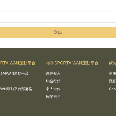
RTAIWAN運動平台
攜手SPORTAIWAN運動平台
網
RTAIWAN運動平台
商戶登入
使
聯合行銷
隱
AIWAN運動平台部落格
名人合作
Coo
同業交易