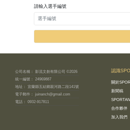
請輸入選手編號
認識SPO
公司名稱： 影流文創有限公司 ©2026
統一編號： 24969887
關於SPO
地址： 宜蘭縣五結鄉親河路二段141號
新聞稿
電子郵件：
juinanch@gmail.com
SPORT
電話： 0932-917811
合作夥伴
加入我們