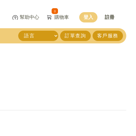
0
幫助中心
購物車
登入
註冊
訂單查詢
客戶服務