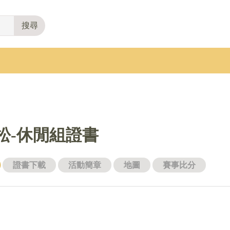
搜尋
拉松-休閒組證書
證書下載
活動簡章
地圖
賽事比分