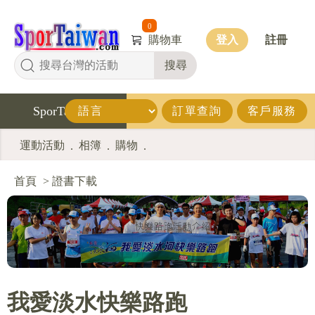
0
購物車
登入
註冊
搜尋
SporTaiwan
訂單查詢
客戶服務
運動活動
相簿
購物
.
.
.
首頁
>
證書下載
我愛淡水快樂路跑