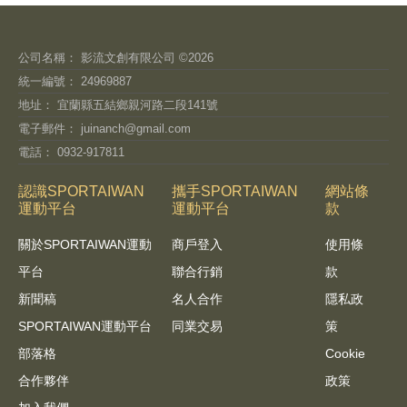
公司名稱： 影流文創有限公司 ©2026
統一編號： 24969887
地址： 宜蘭縣五結鄉親河路二段141號
電子郵件：
juinanch@gmail.com
電話： 0932-917811
認識SPORTAIWAN
攜手SPORTAIWAN
網站條
運動平台
運動平台
款
關於SPORTAIWAN運動
商戶登入
使用條
平台
聯合行銷
款
新聞稿
名人合作
隱私政
SPORTAIWAN運動平台
同業交易
策
部落格
Cookie
合作夥伴
政策