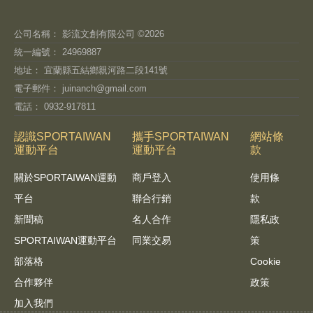
公司名稱： 影流文創有限公司 ©2026
統一編號： 24969887
地址： 宜蘭縣五結鄉親河路二段141號
電子郵件：
juinanch@gmail.com
電話： 0932-917811
認識SPORTAIWAN
攜手SPORTAIWAN
網站條
運動平台
運動平台
款
關於SPORTAIWAN運動
商戶登入
使用條
平台
聯合行銷
款
新聞稿
名人合作
隱私政
SPORTAIWAN運動平台
同業交易
策
部落格
Cookie
合作夥伴
政策
加入我們