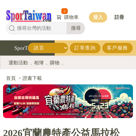
0
購物車
登入
註冊
搜尋
SporTaiwan
訂單查詢
客戶服務
運動活動
相簿
購物
.
.
.
首頁
>
證書下載
2026宜蘭農特產公益馬拉松