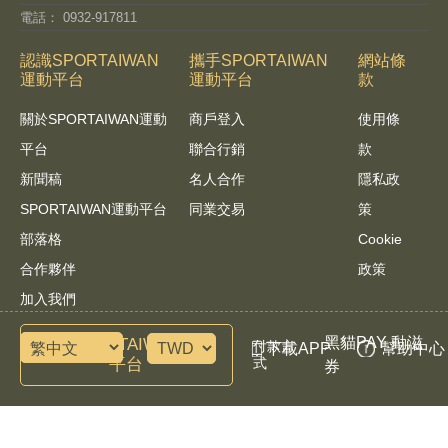
電話： 0932-917811
認識SPORTAIWAN
攜手SPORTAIWAN
網站條
運動平台
運動平台
款
關於SPORTAIWAN運動
商戶登入
使用條
平台
聯合行銷
款
新聞稿
名人合作
隱私政
SPORTAIWAN運動平台
同業交易
策
部落格
Cookie
合作夥伴
政策
加入我們
黑貓PAY 動滋
諮詢SPORTAIWAN運動
付款方
下載APP
幫助中心
平台
式
券