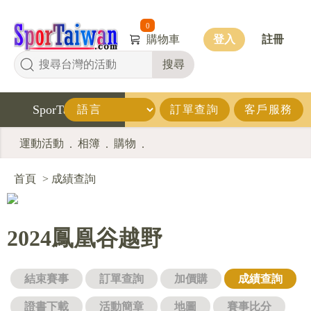
0
購物車
登入
註冊
搜尋
SporTaiwan
訂單查詢
客戶服務
運動活動
相簿
購物
.
.
.
首頁
>
成績查詢
2024鳳凰谷越野
結束賽事
訂單查詢
加價購
成績查詢
證書下載
活動簡章
地圖
賽事比分