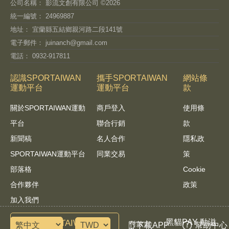
公司名稱： 影流文創有限公司 ©2026
統一編號： 24969887
地址： 宜蘭縣五結鄉親河路二段141號
電子郵件：
juinanch@gmail.com
電話： 0932-917811
認識SPORTAIWAN
攜手SPORTAIWAN
網站條
運動平台
運動平台
款
關於SPORTAIWAN運動
商戶登入
使用條
平台
聯合行銷
款
新聞稿
名人合作
隱私政
SPORTAIWAN運動平台
同業交易
策
部落格
Cookie
合作夥伴
政策
加入我們
黑貓PAY 動滋
諮詢SPORTAIWAN運動
付款方
下載APP
幫助中心