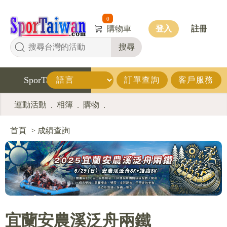
0
購物車
登入
註冊
搜尋
SporTaiwan
訂單查詢
客戶服務
運動活動
相簿
購物
.
.
.
首頁
>
成績查詢
宜蘭安農溪泛舟兩鐵