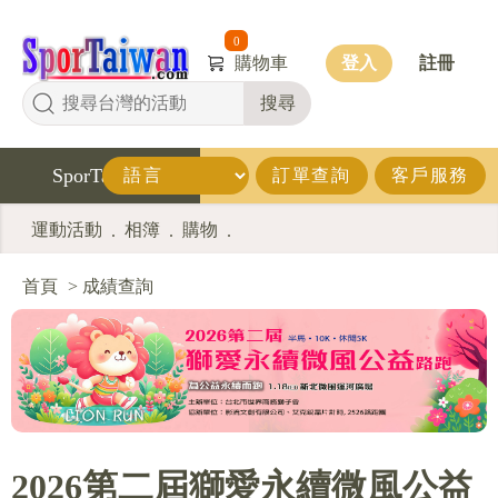
0
購物車
登入
註冊
搜尋
SporTaiwan
訂單查詢
客戶服務
運動活動
相簿
購物
.
.
.
首頁
>
成績查詢
2026第二屆獅愛永續微風公益