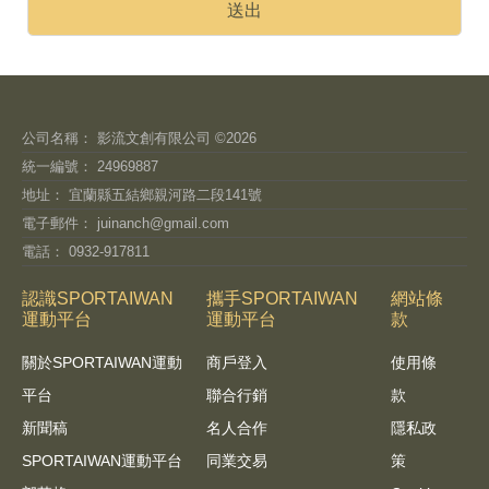
公司名稱： 影流文創有限公司 ©2026
統一編號： 24969887
地址： 宜蘭縣五結鄉親河路二段141號
電子郵件：
juinanch@gmail.com
電話： 0932-917811
認識SPORTAIWAN
攜手SPORTAIWAN
網站條
運動平台
運動平台
款
關於SPORTAIWAN運動
商戶登入
使用條
平台
聯合行銷
款
新聞稿
名人合作
隱私政
SPORTAIWAN運動平台
同業交易
策