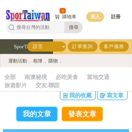
0
購物車
登入
註冊
搜尋
SporTaiwan
訂單查詢
客戶服務
運動活動
相簿
購物
.
.
.
全部
南澳秘境
必吃美食
當地交通
旅遊影片
交友.聯誼
我的收藏
寫文章