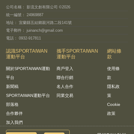
公司名稱： 影流文創有限公司 ©2026
統一編號： 24969887
地址： 宜蘭縣五結鄉親河路二段141號
電子郵件：
juinanch@gmail.com
電話： 0932-917811
認識SPORTAIWAN
攜手SPORTAIWAN
網站條
運動平台
運動平台
款
關於SPORTAIWAN運動
商戶登入
使用條
平台
聯合行銷
款
新聞稿
名人合作
隱私政
SPORTAIWAN運動平台
同業交易
策
部落格
Cookie
合作夥伴
政策
加入我們