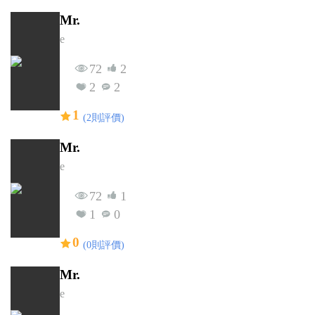
Mr.
e
72
2
2
2
1
(2則評價)
Mr.
e
72
1
1
0
0
(0則評價)
Mr.
e