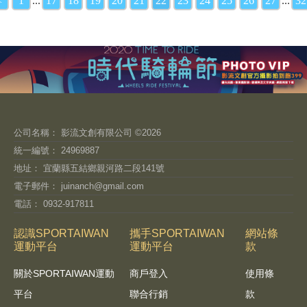
<
1
...
17
18
19
20
21
22
23
24
25
26
27
...
32
公司名稱： 影流文創有限公司 ©2026
統一編號： 24969887
地址： 宜蘭縣五結鄉親河路二段141號
電子郵件：
juinanch@gmail.com
電話： 0932-917811
認識SPORTAIWAN
攜手SPORTAIWAN
網站條
運動平台
運動平台
款
關於SPORTAIWAN運動
商戶登入
使用條
平台
聯合行銷
款