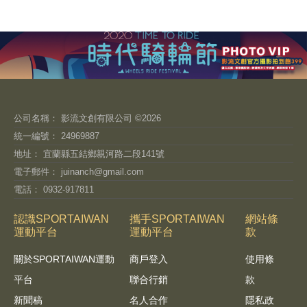
公司名稱： 影流文創有限公司 ©2026
統一編號： 24969887
地址： 宜蘭縣五結鄉親河路二段141號
電子郵件：
juinanch@gmail.com
電話： 0932-917811
認識SPORTAIWAN
攜手SPORTAIWAN
網站條
運動平台
運動平台
款
關於SPORTAIWAN運動
商戶登入
使用條
平台
聯合行銷
款
新聞稿
名人合作
隱私政