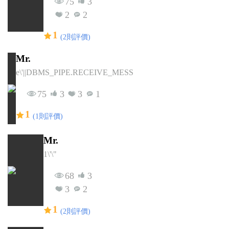
75
3
PG_SLEEP(15))--
2
2
1
(2則評價)
Mr.
e\'||DBMS_PIPE.RECEIVE_MESSAGE(CHR(98)||CHR(98)||CHR(
75
3
3
1
1
(1則評價)
Mr.
1\'\"
68
3
3
2
1
(2則評價)