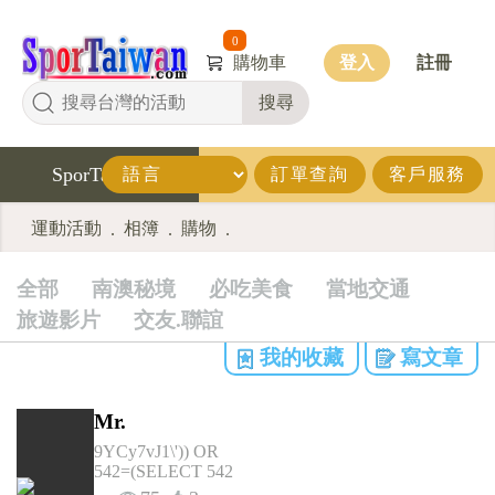
0
購物車
登入
註冊
搜尋
SporTaiwan
訂單查詢
客戶服務
運動活動
相簿
購物
.
.
.
全部
南澳秘境
必吃美食
當地交通
旅遊影片
交友.聯誼
我的收藏
寫文章
Mr.
9YCy7vJ1\')) OR
542=(SELECT 542
FROM