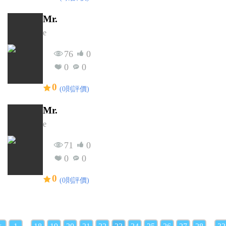
Mr.
e
76
0
0
0
0
(0則評價)
Mr.
e
71
0
0
0
0
(0則評價)