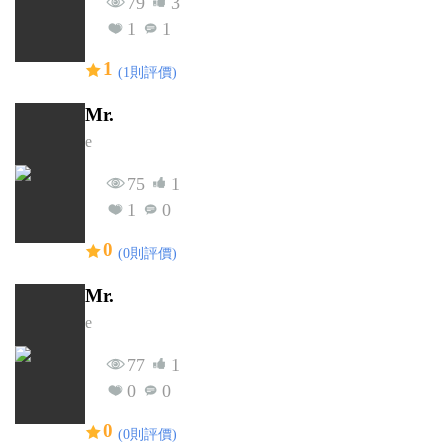
79
3
1
1
1
(1則評價)
Mr.
e
75
1
1
0
0
(0則評價)
Mr.
e
77
1
0
0
0
(0則評價)