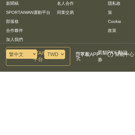
新聞稿
名人合作
隱私政
SPORTAIWAN運動平台
同業交易
策
部落格
Cookie
合作夥伴
政策
加入我們
黑貓PAY 動滋
諮詢SPORTAIWAN運動
付款方
下載APP
幫助中心
平台
式
券