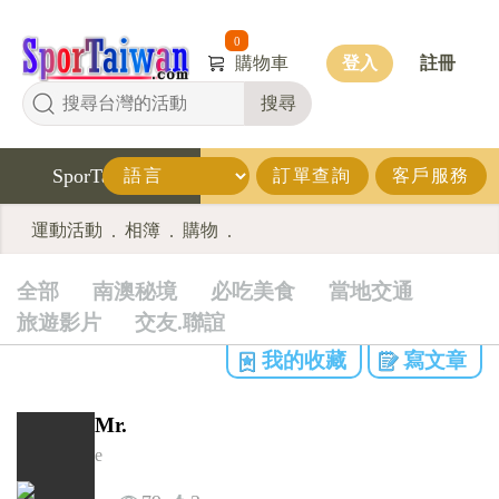
0
購物車
登入
註冊
搜尋
SporTaiwan
訂單查詢
客戶服務
運動活動
相簿
購物
.
.
.
全部
南澳秘境
必吃美食
當地交通
旅遊影片
交友.聯誼
我的收藏
寫文章
Mr.
e