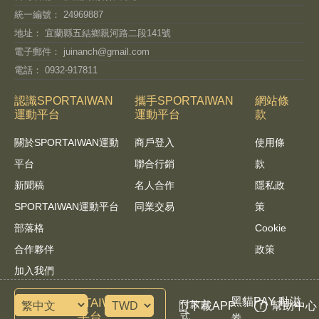
統一編號： 24969887
地址： 宜蘭縣五結鄉親河路二段141號
電子郵件：
juinanch@gmail.com
電話： 0932-917811
認識SPORTAIWAN
攜手SPORTAIWAN
網站條
運動平台
運動平台
款
關於SPORTAIWAN運動
商戶登入
使用條
平台
聯合行銷
款
新聞稿
名人合作
隱私政
SPORTAIWAN運動平台
同業交易
策
部落格
Cookie
合作夥伴
政策
加入我們
黑貓PAY 動滋
諮詢SPORTAIWAN運動
付款方
下載APP
幫助中心
平台
式
券