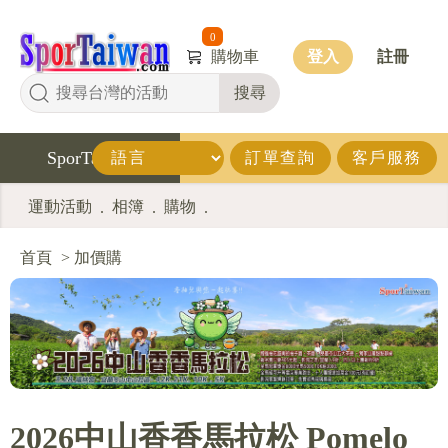
0
購物車
登入
註冊
搜尋
SporTaiwan
訂單查詢
客戶服務
運動活動
相簿
購物
.
.
.
首頁
>
加價購
2026中山香香馬拉松 Pomelo