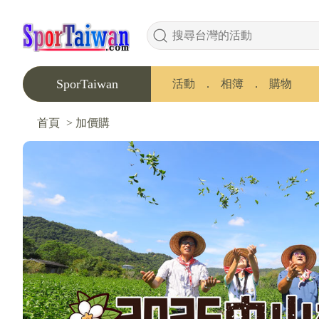
SporTaiwan
活動
．
相簿
．
購物
首頁
>
加價購