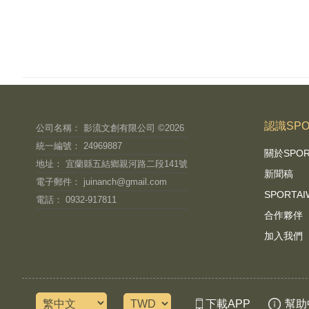
認識SPO
公司名稱： 影流文創有限公司 ©2026
統一編號： 24969887
關於SPO
地址： 宜蘭縣五結鄉親河路二段141號
新聞稿
電子郵件：
juinanch@gmail.com
SPORT
電話： 0932-917811
合作夥伴
加入我們
下載APP
幫助