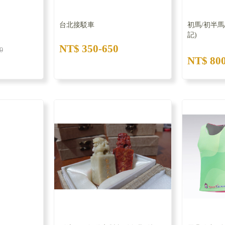
台北接駁車
初馬/初半馬
記)
NT$ 350-650
0
NT$ 80