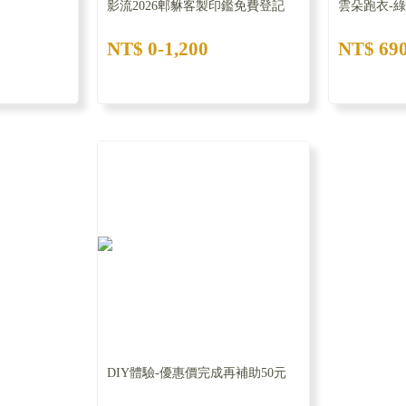
影流2026郫貅客製印鑑免費登記
雲朵跑衣-綠
NT$ 0-1,200
NT$ 69
DIY體驗-優惠價完成再補助50元